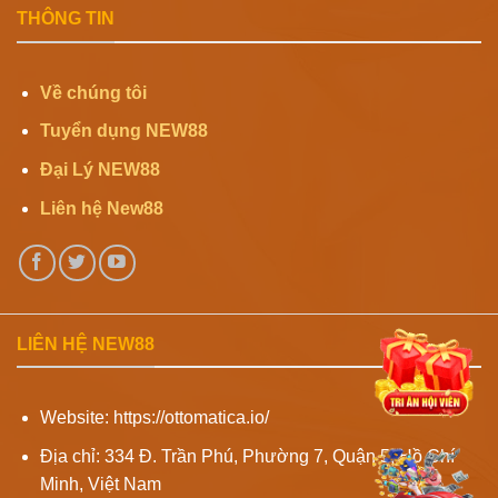
THÔNG TIN
Về chúng tôi
Tuyển dụng NEW88
Đại Lý NEW88
Liên hệ New88
LIÊN HỆ NEW88
Website: https://ottomatica.io/
Địa chỉ: 334 Đ. Trần Phú, Phường 7, Quận 5, Hồ Chí
Minh, Việt Nam