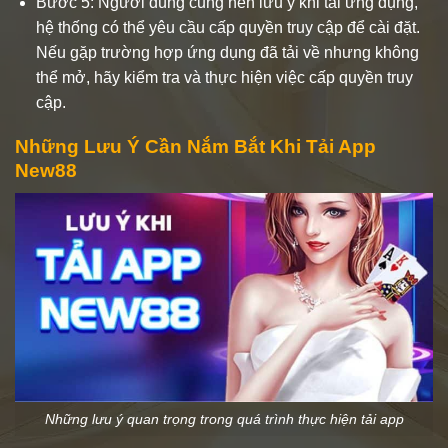
Bước 5: Người dùng cũng nên lưu ý khi tải ứng dụng,
hệ thống có thể yêu cầu cấp quyền truy cập để cài đặt.
Nếu gặp trường hợp ứng dụng đã tải về nhưng không
thể mở, hãy kiểm tra và thực hiện việc cấp quyền truy
cập.
Những Lưu Ý Cần Nắm Bắt Khi Tải App
New88
Những lưu ý quan trọng trong quá trình thực hiện tải app