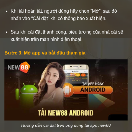
Khi tải hoàn tất, người dùng hãy chọn “Mở”, sau đó
nhấn vào “Cài đặt” khi có thông báo xuất hiện.
Sau khi cài đặt thành công, biểu tượng của nhà cái sẽ
xuất hiện trên màn hình điện thoại.
Bước 3: Mở app và bắt đầu tham gia
Hướng dẫn cài đặt trên ứng dụng tải app new88