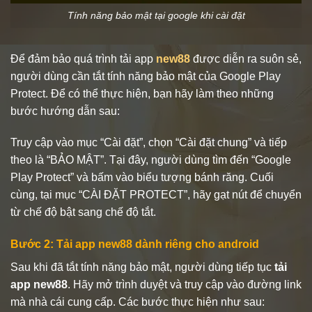
Tính năng bảo mật tại google khi cài đặt
Để đảm bảo quá trình tải app
new88
được diễn ra suôn sẻ,
người dùng cần tắt tính năng bảo mật của Google Play
Protect. Để có thể thực hiện, bạn hãy làm theo những
bước hướng dẫn sau:
Truy cập vào mục “Cài đặt”, chọn “Cài đặt chung” và tiếp
theo là “BẢO MẬT”. Tại đây, người dùng tìm đến “Google
Play Protect” và bấm vào biểu tượng bánh răng. Cuối
cùng, tại mục “CÀI ĐẶT PROTECT”, hãy gạt nút để chuyển
từ chế độ bật sang chế độ tắt.
Bước 2: Tải app new88 dành riêng cho android
Sau khi đã tắt tính năng bảo mật, người dùng tiếp tục
tải
app new88
. Hãy mở trình duyệt và truy cập vào đường link
mà nhà cái cung cấp. Các bước thực hiện như sau: