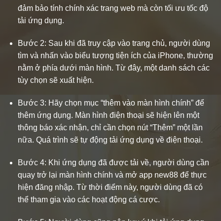
đảm bảo tính chính xác trang web mà còn tối ưu tốc độ
tải ứng dụng.
Bước 2: Sau khi đã truy cập vào trang chủ, người dùng
tìm và nhấn vào biểu tượng tiện ích của iPhone, thường
nằm ở phía dưới màn hình. Từ đây, một danh sách các
tùy chọn sẽ xuất hiện.
Bước 3: Hãy chọn mục “thêm vào màn hình chính” để
thêm ứng dụng. Màn hình điện thoại sẽ hiện lên một
thông báo xác nhận, chỉ cần chọn nút “Thêm” một lần
nữa. Quá trình sẽ tự động tải ứng dụng về điện thoại.
Bước 4: Khi ứng dụng đã được tải về, người dùng cần
quay trở lại màn hình chính và mở app new88 để thực
hiện đăng nhập. Từ thời điểm này, người dùng đã có
thể tham gia vào các hoạt động cá cược.